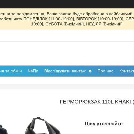
ення та повідомлення, Ваша заявка буде оброблена в найближчий р
к роботи чату ПОНЕДІЛОК [11:00-19:00], ВІВТОРОК [10:00-19:00], СЕ
19:00], СУБОТА [Вихідний], НЕДІЛЯ [Вихідний]
я та обмін
ЧаПи
Відслідкувати вантаж
Про нас
Контак
ГЕРМОРЮКЗАК 110L KHAKI (
Ціну уточнюйте