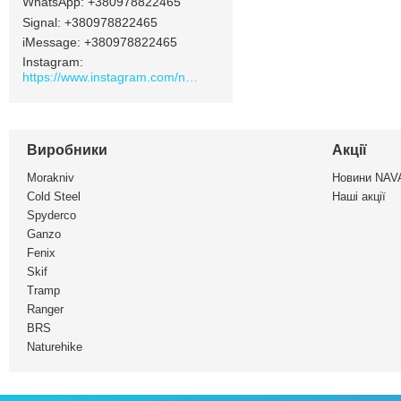
+380978822465
Signal
+380978822465
iMessage
+380978822465
Instagram
https://www.instagram.com/navamarket.com.ua/
Виробники
Акції
Morakniv
Новини NA
Cold Steel
Наші акції
Spyderco
Ganzo
Fenix
Skif
Tramp
Ranger
BRS
Naturehike