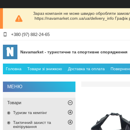
Зараз компанія не може швидко обробляти замовл
https://navamarket.com.ua/ua/delivery_info Графі
+380 (97) 882-24-65
Navamarket - туристичне та спортивне спорядження
Головна
Товари зі знижкою
Доставка та оплата
Поверненн
Товари
Туризм та кемпінг
Тактичний захист та
екіпірування