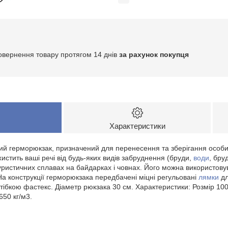
овернення товару протягом 14 днів
за рахунок покупця
Характеристики
й герморюкзак, призначений для перенесення та зберігання особис
истить ваші речі від будь-яких видів забруднення (бруди,
води
, бру
уристичних сплавах на байдарках і човнах. Його можна використову
На конструкції герморюкзака передбачені міцні регульовані
лямки
дл
стібкою фастекс. Діаметр рюкзака 30 см. Характеристики: Розмір 100х
650 кг/м3.