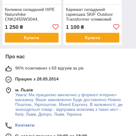
Килимок складаний IXPE
Каремат складаний
Naturehike
гармошка SKIF Outdoor
CNK2450WS044,
Transformer оливковий
алюмінієва плівка,
(186х56х2)
1 250
1 100
₴
₴
195x60х1,8 см, оливковий
зелений
Купити
Купити
Про нас
96% позитивних з 69 відгуків за рік
Працює з 28.05.2014
м. Львів
Увага! Ми працюємо виключно у форматі інтернет-
магазину. Ваше замовлення буде доставлено Новою
Поштою, Укрпоштою, Meest Express. В залежності, де
знаходиться товар - відправка можлива з таких міст -
Київ, Львів, Дніпро, Львів, Україна
Контакти
Сьогодні працює з 10:00 до 18:00