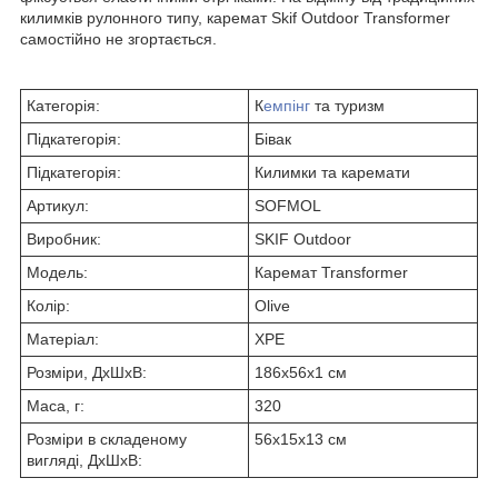
килимків рулонного типу, каремат Skif Outdoor Transformer
самостійно не згортається.
Категорія:
К
емпінг
та туризм
Підкатегорія:
Бівак
Підкатегорія:
Килимки та каремати
Артикул:
SOFMOL
Виробник:
SKIF Outdoor
Модель:
Каремат Transformer
Колір:
Olive
Матеріал:
XPE
Розміри, ДхШхВ:
186х56х1 см
Маса, г:
320
Розміри в складеному
56х15х13 см
вигляді, ДхШхВ: