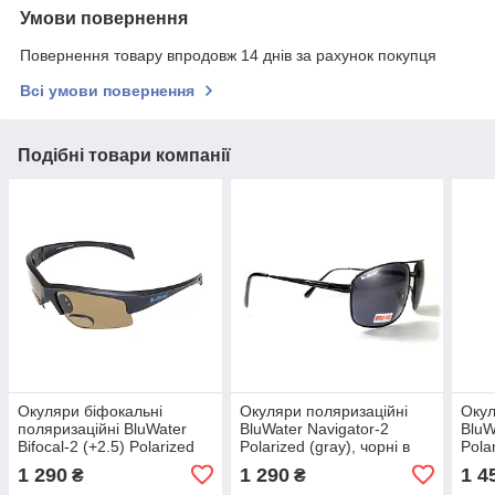
Умови повернення
Повернення товару впродовж 14 днів за рахунок покупця
Всі умови повернення
Подібні товари компанії
Окуляри біфокальні
Окуляри поляризаційні
Окул
поляризаційні BluWater
BluWater Navigator-2
BluW
Bifocal-2 (+2.5) Polarized
Polarized (gray), чорні в
Pola
(brown) (коричнева
металевій оправі
чорн
1 290
1 290
1 4
₴
₴
біфокальна лінза з