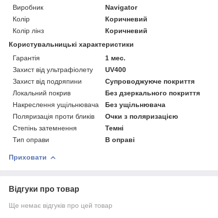
Виробник
Navigator
Колір
Коричневий
Колір лінз
Коричневий
Користувальницькі характеристики
Гарантія
1 мес.
Захист від ультрафіолету
UV400
Захист від подряпини
Супроводжуюче покриття
Локальний покрив
Без дзеркального покриття
Накреслення ущільнювача
Без ущільнювача
Поляризація проти бликів
Очки з поляризацією
Степінь затемнення
Темні
Тип оправи
В оправі
Приховати
Відгуки про товар
Ще немає відгуків про цей товар