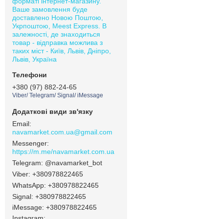
форматі інтернет-магазину.
Ваше замовлення буде
доставлено Новою Поштою,
Укрпоштою, Meest Express. В
залежності, де знаходиться
товар - відправка можлива з
таких міст - Київ, Львів, Дніпро,
Львів, Україна
+380 (97) 882-24-65
Viber/ Telegram/ Signal/ iMessage
navamarket.com.ua@gmail.com
https://m.me/navamarket.com.ua
@navamarket_bot
+380978822465
+380978822465
Signal
+380978822465
iMessage
+380978822465
Instagram