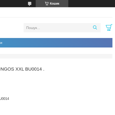
Кошик
ти
NGOS XXL BU0014 .
U0014