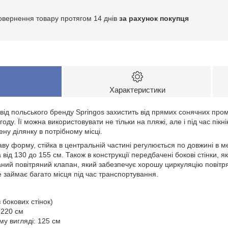
овернення товару протягом 14 днів
за рахунок покупця
Характеристики
від польського бренду
Springos
захистить від прямих сонячних проме
огоду. Її можна використовувати не тільки на пляжі, але і під час пікн
ну ділянку в потрібному місці.
ву форму, стійка в центральній частині регулюється по довжині в 
а
від 130 до 155 см
. Також в конструкції передбачені бокові стінки, я
аний повітряний клапан, який забезпечує хорошу циркуляцію повітр
е займає багато місця під час транспортування.
 бокових стінок)
-220 см
у вигляді: 125 см