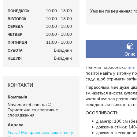
10:00
18:00
п
ПОНЕДІЛОК
10:00
18:00
ВІВТОРОК
10:00
18:00
СЕРЕДА
10:00
18:00
ЧЕТВЕР
11:00
18:00
ПʼЯТНИЦЯ
Вихідний
СУБОТА
Опис
Вихідний
НЕДІЛЯ
Пляжна парасолька-
тент
повітрі навіть у вітряну п
саду, щоб отримати затіне
КОНТАКТИ
Парасолька має дуже ціка
змінюється висота купол
частині купола розташов
Navamarket.com.ua ©
складається в чохол та н
Туристичне та спортивне
ОСОБЛИВОСТІ:
спорядження
діаметр: 180 см (без
довжина стійки: 140
Увага! Ми працюємо виключно у
довжина в складеном