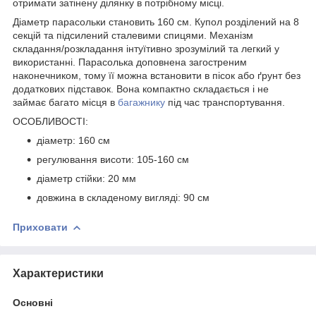
отримати затінену ділянку в потрібному місці.
Діаметр парасольки становить
160 см
. Купол розділений на
8
секцій
та підсилений сталевими спицями. Механізм
складання/розкладання інтуїтивно зрозумілий та легкий у
використанні. Парасолька доповнена загостреним
наконечником, тому її можна встановити в пісок або ґрунт без
додаткових підставок. Вона компактно складається і не
займає багато місця в
багажнику
під час транспортування.
ОСОБЛИВОСТІ:
діаметр: 160 см
регулювання висоти: 105-160 см
діаметр стійки: 20 мм
довжина в складеному вигляді: 90 см
Приховати
Характеристики
Основні