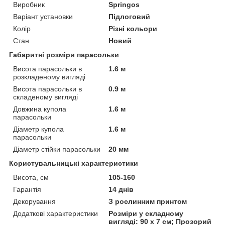
Виробник
Springos
Варіант установки
Підлоговий
Колір
Різні кольори
Стан
Новий
Габаритні розміри парасольки
Висота парасольки в
1.6 м
розкладеному вигляді
Висота парасольки в
0.9 м
складеному вигляді
Довжина купола
1.6 м
парасольки
Діаметр купола
1.6 м
парасольки
Діаметр стійки парасольки
20 мм
Користувальницькі характеристики
Висота, см
105-160
Гарантія
14 днів
Декорування
З рослинним принтом
Додаткові характеристики
Розміри у складному
вигляді: 90 x 7 см; Прозорий