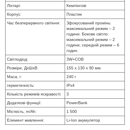
Ліхтарі:
Кемпінгові
Корпус:
Пластик
Час безперервного світіння:
Зфокусований промінь:
максимальний режим – 2
години. Бокове світло:
максимальний режим – 2
години; середній режим – 6
годин.
Світлодіод:
3W+COB
Розміри, ДхШхВ:
155 х 130 х 90 мм
Маса, г:
240 г
герметичність:
IPx4
Кількість режимів яскравості:
3
Додаткові функції:
PowerBank
Місткість, m/Ah:
1 500
Елемент живлення:
Li-Ion акумулятор