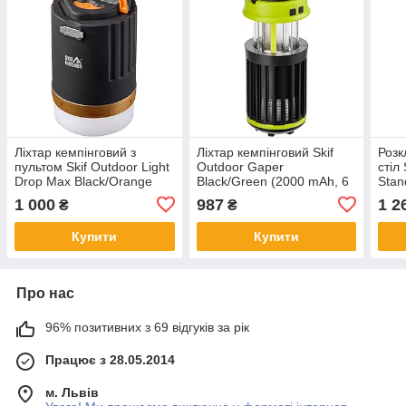
Ліхтар кемпінговий з
Ліхтар кемпінговий Skif
Розк
пультом Skif Outdoor Light
Outdoor Gaper
стіл
Drop Max Black/Orange
Black/Green (2000 mAh, 6
Stan
(4800mAh, USB)
годин) з захистом від
см)
1 000
987
1 2
₴
₴
комах
Купити
Купити
Про нас
96% позитивних з 69 відгуків за рік
Працює з 28.05.2014
м. Львів