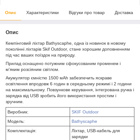
Опис
Характеристики
Відгуки про товар
Доставка
Опис
Кемпінговий ліхтар Bathyscaphe, одна із новинок в новому
поколінні ліхтарів Skif Outdoor, стане хорошим доповненням
під час ваших поїздок на природу.
Прилад оснащено потужним сфокусованим променем і
м'яким розсіяним світлом.
Акумулятор ємністю 1500 мАh забезпечить яскраве
освітлення впродовж 6 годин в середньому режимі і 2 години
на максимальному. Повзункове керування, інтегрована ручка і
зарядка від USB зробить його використання простим і
зручним.
Виробник:
SKIF Outdoor
Модель:
Bathyscaphe
Комплектація:
Ліхтар, USB-кабель для
зарядки