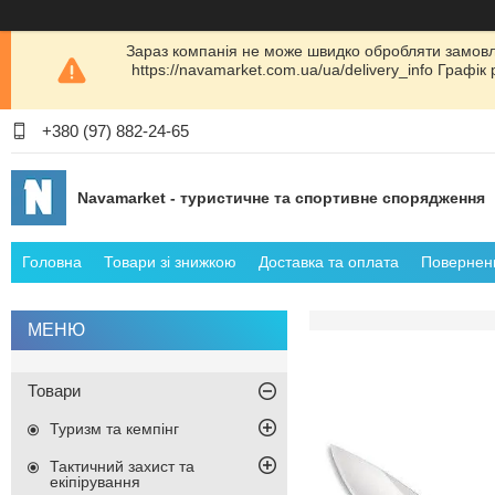
Зараз компанія не може швидко обробляти замовл
https://navamarket.com.ua/ua/delivery_info Графі
+380 (97) 882-24-65
Navamarket - туристичне та спортивне спорядження
Головна
Товари зі знижкою
Доставка та оплата
Поверненн
Товари
Туризм та кемпінг
Тактичний захист та
екіпірування