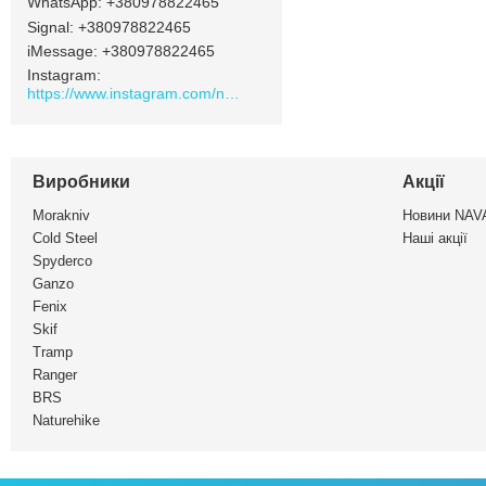
+380978822465
Signal
+380978822465
iMessage
+380978822465
Instagram
https://www.instagram.com/navamarket.com.ua/
Виробники
Акції
Morakniv
Новини NA
Cold Steel
Наші акції
Spyderco
Ganzo
Fenix
Skif
Tramp
Ranger
BRS
Naturehike