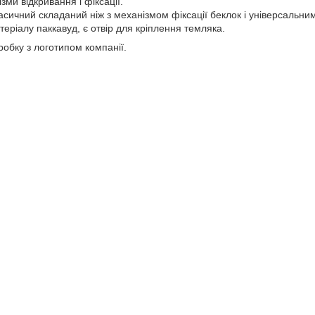
ізми відкривання і фіксації.
асичний складаний ніж з механізмом фіксації беклок і універсальни
теріалу паккавуд, є отвір для кріплення темляка.
обку з логотипом компанії.