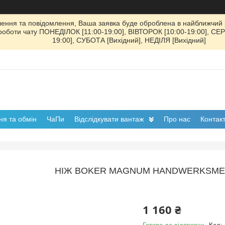
ення та повідомлення, Ваша заявка буде оброблена в найближчий р
к роботи чату ПОНЕДІЛОК [11:00-19:00], ВІВТОРОК [10:00-19:00], СЕ
19:00], СУБОТА [Вихідний], НЕДІЛЯ [Вихідний]
я та обмін
ЧаПи
Відслідкувати вантаж
Про нас
Контак
НІЖ BOKER MAGNUM HANDWERKSMEIS
1 160 ₴