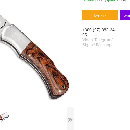
Готово до відправки
Код:
Купити
Куп
+380 (97) 882-24-
65
Viber/ Telegram/
Signal/ iMessage