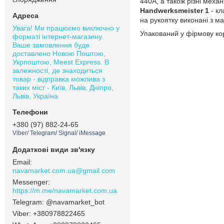
440A, а також різні механ
Handwerksmeister 1
- кл
на рукоятку виконані з ма
Увага! Ми працюємо виключно у
Упакований у фірмову кор
форматі інтернет-магазину.
Ваше замовлення буде
доставлено Новою Поштою,
Укрпоштою, Meest Express. В
залежності, де знаходиться
товар - відправка можлива з
таких міст - Київ, Львів, Дніпро,
Львів, Україна
+380 (97) 882-24-65
Viber/ Telegram/ Signal/ iMessage
navamarket.com.ua@gmail.com
https://m.me/navamarket.com.ua
@navamarket_bot
+380978822465