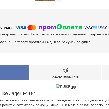
електронні платежі. Тепер ви можете купити будь-який товар не пок
овернення товару протягом 14 днів
за рахунок покупця
Характеристики
ike Jager F118:
ым клинком станет незаменимым помощником на природе или в усл
 и режет. А потому при помощи Ruike F118 можно резать верёвки, п