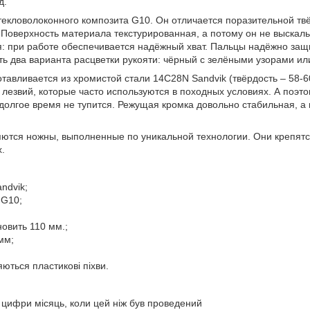
д.
стекловолоконного композита G10. Он отличается поразительной тв
 Поверхность материала текстурированная, а потому он не выскаль
я: при работе обеспечивается надёжный хват. Пальцы надёжно за
ь два варианта расцветки рукояти: чёрный с зелёными узорами ил
отавливается из хромистой стали 14C28N Sandvik (твёрдость – 58-
лезвий, которые часто используются в походных условиях. А поэт
 долгое время не тупится. Режущая кромка довольно стабильная, а
ются ножны, выполненные по уникальной технологии. Они крепятс
.
ndvik;
 G10;
овить 110 мм.;
мм;
яються пластикові піхви.
а цифри місяць, коли цей ніж був проведений