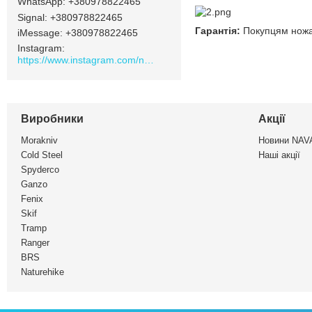
+380978822465
Signal
+380978822465
Гарантія:
Покупцям ножа 
iMessage
+380978822465
Instagram
https://www.instagram.com/navamarket.com.ua/
Виробники
Акції
Morakniv
Новини NA
Cold Steel
Наші акції
Spyderco
Ganzo
Fenix
Skif
Tramp
Ranger
BRS
Naturehike