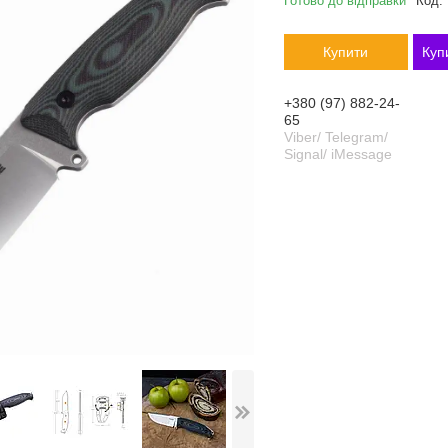
Готово до відправки
Код:
Купити
Куп
+380 (97) 882-24-
65
Viber/ Telegram/
Signal/ iMessage