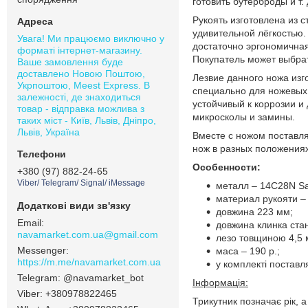
готовить бутерброды и т. 
Рукоять изготовлена из 
удивительной лёгкостью.
Увага! Ми працюємо виключно у
достаточно эргономична
форматі інтернет-магазину.
Покупатель может выбрат
Ваше замовлення буде
доставлено Новою Поштою,
Лезвие данного ножа изг
Укрпоштою, Meest Express. В
специально для ножевых 
залежності, де знаходиться
устойчивый к коррозии и
товар - відправка можлива з
микросколы и замины.
таких міст - Київ, Львів, Дніпро,
Львів, Україна
Вместе с ножом поставля
нож в разных положениях
Особенности:
+380 (97) 882-24-65
Viber/ Telegram/ Signal/ iMessage
металл – 14C28N Sa
материал рукояти –
довжина 223 мм;
довжина клинка стан
navamarket.com.ua@gmail.com
лезо товщиною 4,5 
маса – 190 р.;
https://m.me/navamarket.com.ua
у комплекті поставл
@navamarket_bot
Інформація:
+380978822465
Трикутник позначає рік, 