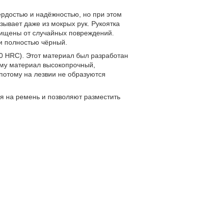
ёрдостью и надёжностью, но при этом
зывает даже из мокрых рук. Рукоятка
щищены от случайных повреждений.
и полностью чёрный.
60 HRC). Этот материал был разработан
ому материал высокопрочный,
 потому на лезвии не образуются
я на ремень и позволяют разместить