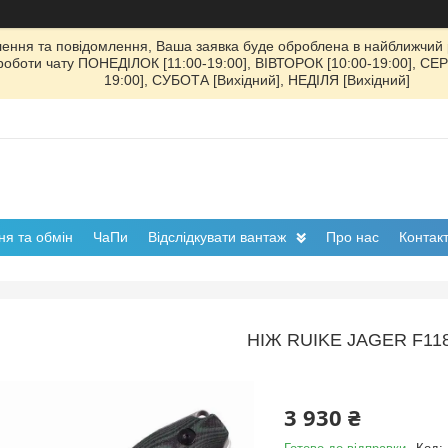
ення та повідомлення, Ваша заявка буде оброблена в найближчий р
к роботи чату ПОНЕДІЛОК [11:00-19:00], ВІВТОРОК [10:00-19:00], СЕ
19:00], СУБОТА [Вихідний], НЕДІЛЯ [Вихідний]
я та обмін
ЧаПи
Відслідкувати вантаж
Про нас
Контак
НІЖ RUIKE JAGER F11
3 930 ₴