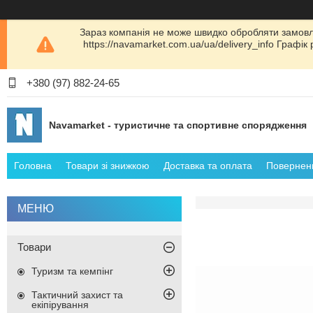
Зараз компанія не може швидко обробляти замовл
https://navamarket.com.ua/ua/delivery_info Графі
+380 (97) 882-24-65
Navamarket - туристичне та спортивне спорядження
Головна
Товари зі знижкою
Доставка та оплата
Поверненн
Товари
Туризм та кемпінг
Тактичний захист та
екіпірування