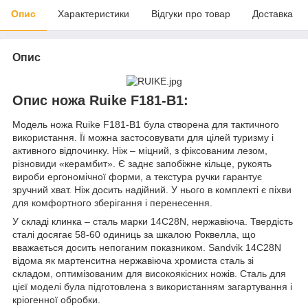
Опис
Характеристики
Відгуки про товар
Доставка
Опис
Опис ножа Ruike F181-B1:
Модель ножа Ruike F181-B1 була створена для тактичного
використання. Її можна застосовувати для цілей туризму і
активного відпочинку. Ніж – міцний, з фіксованим лезом,
різновиди «керамбит». Є заднє запобіжне кільце, рукоять
вироби ергономічної форми, а текстура ручки гарантує
зручний хват. Ніж досить надійний. У нього в комплекті є піхви
для комфортного зберігання і перенесення.
У складі клинка – сталь марки 14C28N, нержавіюча. Твердість
сталі досягає 58-60 одиниць за шкалою Роквелла, що
вважається досить непоганим показником. Sandvik 14C28N
відома як мартенситна нержавіюча хромиста сталь зі
складом, оптимізованим для високоякісних ножів. Сталь для
цієї моделі була підготовлена з використанням загартування і
кріогенної обробки.