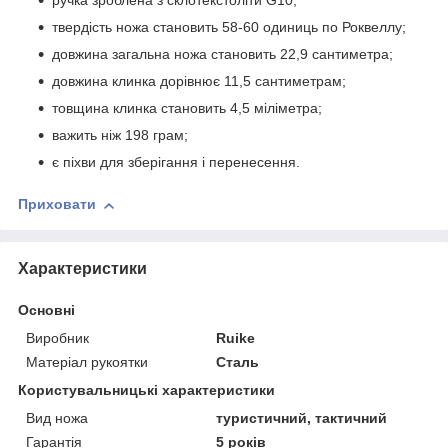
ручка зроблена з склотекстоліти G10;
твердість ножа становить 58-60 одиниць по Роквеллу;
довжина загальна ножа становить 22,9 сантиметра;
довжина клинка дорівнює 11,5 сантиметрам;
товщина клинка становить 4,5 міліметра;
важить ніж 198 грам;
є піхви для зберігання і перенесення.
Приховати
Характеристики
Основні
Виробник
Ruike
Матеріал рукоятки
Сталь
Користувальницькі характеристики
Вид ножа
туристичний, тактичний
Гарантія
5 років