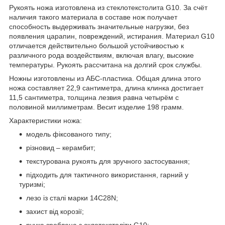
Рукоять ножа изготовлена из стеклотекстолита G10. За счёт
наличия такого материала в составе нож получает
способность выдерживать значительные нагрузки, без
появления царапин, повреждений, истирания. Материал G10
отличается действительно большой устойчивостью к
различного рода воздействиям, включая влагу, высокие
температуры. Рукоять рассчитана на долгий срок службы.
Ножны изготовлены из АБС-пластика. Общая длина этого
ножа составляет 22,9 сантиметра, длина клинка достигает
11,5 сантиметра, толщина лезвия равна четырём с
половиной миллиметрам. Весит изделие 198 грамм.
Характеристики ножа:
модель фіксованого типу;
різновид – керамбит;
текстурована рукоять для зручного застосування;
підходить для тактичного використання, гарний у
туризмі;
лезо із сталі марки 14C28N;
захист від корозії;