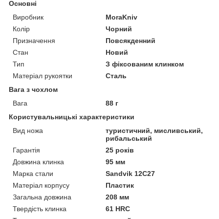
Основні
Виробник
MoraKniv
Колір
Чорний
Призначення
Повсякденний
Стан
Новий
Тип
З фіксованим клинком
Матеріал рукоятки
Сталь
Вага з чохлом
Вага
88 г
Користувальницькі характеристики
Вид ножа
туристичний, мисливський,
рибальський
Гарантія
25 років
Довжина клинка
95 мм
Марка стали
Sandvik 12C27
Матеріал корпусу
Пластик
Загальна довжина
208 мм
Твердість клинка
61 HRC