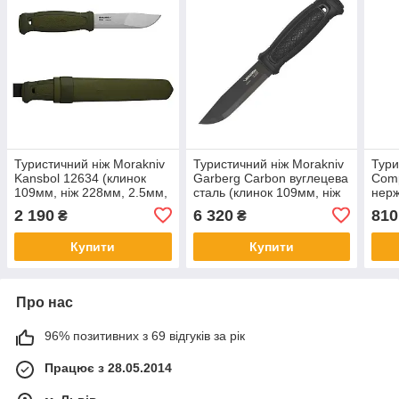
Туристичний ніж Morakniv
Туристичний ніж Morakniv
Тури
Kansbol 12634 (клинок
Garberg Carbon вуглецева
Comp
109мм, ніж 228мм, 2.5мм,
сталь (клинок 109мм, ніж
нерж
134г, темно-зелений)
229мм, 3.2мм, 272г, піхви,
103м
2 190
6 320
810
₴
₴
чорний)
116г
Купити
Купити
Про нас
96% позитивних з 69 відгуків за рік
Працює з 28.05.2014