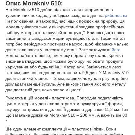
Опис Morakniv 510:
Ніж Morakniv 510 добре підходить для використання в
туристичних походах, у поїздках вихідного дня на
риболовлю
чи полювання, а також під час інших поїздок на природу. Ця
модель універсальна у використанні завдяки професійному
вибору матеріалів та зручній конструкції. Клинок цього ножа
виконаний із шведської марки вуглецевої сталі. Такий метал
потрібно періодично протирати насухо, щоб ніж максимально
довго залишався у належному стані. Зате заточувати
його
можна набагато рідше, ніж м'яку нержавіючу сталь. Кромка
виконана гладкою, щоб ножем було зручно різати продукти
харчування або будь-які інші матеріали. Закінчується лезо
вістрям, яке повна довжина становить 9,5 див. У Morakniv 510
досить тонкий клинок — 2 мм, завдяки чому для різу потрібно
докладати менше зусиль. Але використання якісного металу
дає достатній для ножа запас міцності.
Рукоятка в цій моделі - пластикова. Природна податливість
цього матеріалу дозволила отримати ручку зручної форми,
яку зручно тримати в долоні. Її довжина дорівнює 11,3 см. Так
що загальна довжина Morakniv 510 – 208 мм. А важить він 88
г.
Ще один елемент комплектації – пластикові піхви. Вони
забезпечують безпеку під час перевезення ножа та роблять