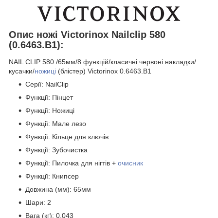
Опис ножі Victorinox Nailclip 580
(0.6463.B1):
NAIL CLIP 580 /65мм/8 функцій/класичні червоні накладки/
кусачки/
ножиці
(блістер) Victorinox 0.6463.B1
Серії: NailClip
Функції: Пінцет
Функції: Ножиці
Функції: Мале лезо
Функції: Кільце для ключів
Функції: Зубочистка
Функції: Пилочка для нігтів +
очисник
Функції: Книпсер
Довжина (мм): 65мм
Шари: 2
Вага (кг): 0.043