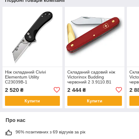
Подібні товари компанії
Ніж складаний Civivi
Складаний садовий ніж
Скла
Elementum Utility
Victorinox Budding
Vict
C23039B-1
червоний 2 3.9110.B1
черв
2 520
2 444
2 8
₴
₴
Купити
Купити
Про нас
96% позитивних з 69 відгуків за рік