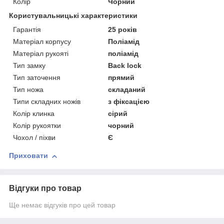
Колір
Чорний
Користувальницькі характеристики
Гарантія
25 років
Матеріал корпусу
Поліамід
Матеріал рукояті
поліамід
Тип замку
Back lock
Тип заточення
прямий
Тип ножа
складаний
Типи складних ножів
з фіксацією
Колір клинка
сірий
Колір рукоятки
чорний
Чохол / піхви
Є
Приховати
Відгуки про товар
Ще немає відгуків про цей товар