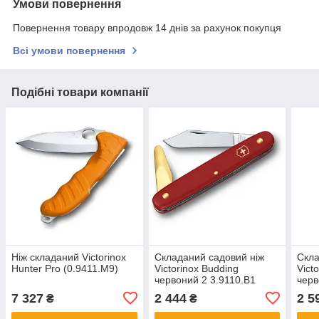
Умови повернення
Повернення товару впродовж 14 днів за рахунок покупця
Всі умови повернення
Подібні товари компанії
Ніж складаний Victorinox
Складаний садовий ніж
Скла
Hunter Pro (0.9411.M9)
Victorinox Budding
Vict
червоний 2 3.9110.B1
черв
7 327
2 444
2 5
₴
₴