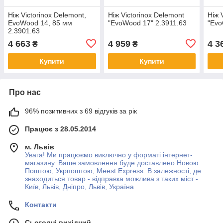
Ніж Victorinox Delemont,
Ніж Victorinox Delemont
Ніж 
EvoWood 14, 85 мм
"EvoWood 17" 2.3911.63
"Evo
2.3901.63
4 663
4 959
4 3
₴
₴
Купити
Купити
Про нас
96% позитивних з 69 відгуків за рік
Працює з 28.05.2014
м. Львів
Увага! Ми працюємо виключно у форматі інтернет-
магазину. Ваше замовлення буде доставлено Новою
Поштою, Укрпоштою, Meest Express. В залежності, де
знаходиться товар - відправка можлива з таких міст -
Київ, Львів, Дніпро, Львів, Україна
Контакти
Сьогодні вихідний