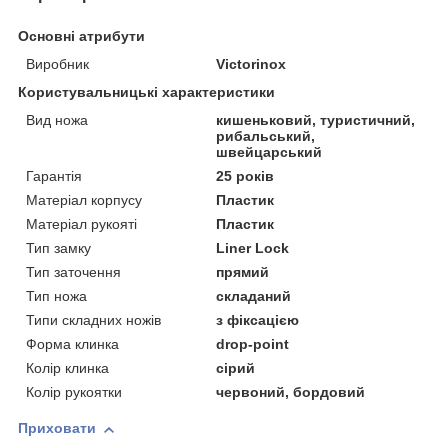
Основні атрибути
Виробник
Victorinox
Користувальницькі характеристики
Вид ножа
кишеньковий, туристичний,
рибальський,
швейцарський
Гарантія
25 років
Матеріал корпусу
Пластик
Матеріал рукояті
Пластик
Тип замку
Liner Lock
Тип заточення
прямий
Тип ножа
складаний
Типи складних ножів
з фіксацією
Форма клинка
drop-point
Колір клинка
сірий
Колір рукоятки
червоний, бордовий
Приховати