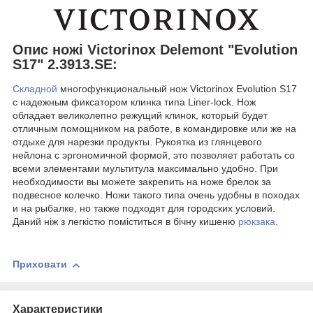
Опис ножі Victorinox Delemont "Evolution
S17" 2.3913.SE:
Складной
многофункциональный нож Victorinox Evolution S17
с надежным фиксатором клинка типа Liner-lock. Нож
обладает великолепно режущий клинок, который будет
отличным помощником на работе, в командировке или же на
отдыхе для нарезки продукты. Рукоятка из глянцевого
нейлона с эргономичной формой, это позволяет работать со
всеми элементами мультитула максимально удобно. При
необходимости вы можете закрепить на ноже брелок за
подвесное колечко. Ножи такого типа очень удобны в походах
и на рыбалке, но также подходят для городских условий.
Даний ніж з легкістю поміститься в бічну кишеню
рюкзака
.
Приховати
Характеристики