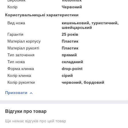
Виробник
Victorinox
Колір
Червоний
Користувальницькі характеристики
Вид ножа
кишеньковий, туристичний,
швейцарський
Гарантія
25 років
Матеріал корпусу
Пластик
Матеріал рукояті
Пластик
Тип заточення
прямий
Тип ножа
складаний
Форма клинка
drop-point
Колір клинка
сірий
Колір рукоятки
червоний, бордовий
Приховати
Відгуки про товар
Ще немає відгуків про цей товар