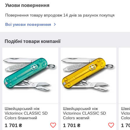
Умови повернення
Повернення товару впродовж 14 днів за рахунок покупця
Всі умови повернення
Подібні товари компанії
Швейцарський ніж
Швейцарський ніж
Швей
Victorinox CLASSIC SD
Victorinox CLASSIC SD
Vict
Colors блакитний
Colors жовтий
Colo
0.6223.T24G
0.6223.T81G
0.62
1 701
1 701
1 7
₴
₴