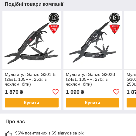
Подібні товари компанії
Мультитул Ganzo G301-В
Мультитул Ganzo G202B
Муль
(26в1, 105мм, 253г, з
(24в1, 105мм, 270г, з
G301
чохлом, біти)
чохлом, біти)
253г
1 870
1 090
1 8
₴
₴
Купити
Купити
Про нас
96% позитивних з 69 відгуків за рік