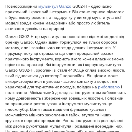
Повнорозмірний
мультитул Ganzo
G302-Н - одночасно
практичний і красивий інструмент. Він стане гарною підмогою
в будь-якому ремонті, а подарунку у вигляді мультитула цієї
моделі зрадіє кожен мандрівник або просто любитель
активного дозвілля на природі.
Ganzo G302-Н-це мультитул на основі вже відомої моделі від
бренду Ganzo. Однак зміни торкнулися не тільки обробки
металу, але і зовнішнього вигляду деяких інструментів. У
підсумку, покупці отримали ще один прекрасний зразок
практичного інструменту, користь якого кожен власник зможе
оцінити на практиці. Всі інструменти, як і корпус мультитула
Ganzo G302-Н, зроблені зі сталі 440С.це сплав високої якості,
який відноситься до категорії нержавійок. Він цілком може
використовуватися в умовах частого контакту з водою, які
характерні для туристичних походів, поїздок на
риболовлю
і
полювання. Мінімальний догляд за інструментом забезпечить
йому довговічність і збереження зовнішніх якостей. Головний
за принципом розташування інструмент мультитула-це
плоскогубці. Вони також наділені функцією кусачок і
можливістю міцного захоплення гайок, втулок та інших
круглих в перерізі предметів. Решта інструментів розподілені
між двома рукоятками мультитула і розміщені всередині них.
Це два ножі (звичайний і серрейторний), пила, відкривачки