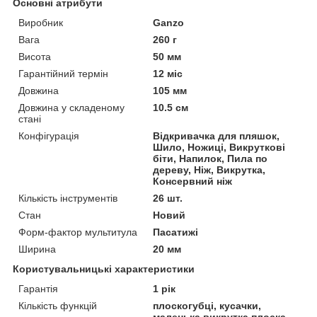
Основні атрибути
Виробник
Ganzo
Вага
260 г
Висота
50 мм
Гарантійний термін
12 міс
Довжина
105 мм
Довжина у складеному
10.5 см
стані
Конфігурація
Відкривачка для пляшок,
Шило, Ножиці, Викруткові
біти, Напилок, Пила по
дереву, Ніж, Викрутка,
Консервний ніж
Кількість інструментів
26 шт.
Стан
Новий
Форм-фактор мультитула
Пасатижі
Ширина
20 мм
Користувальницькі характеристики
Гарантія
1 рік
Кількість функцій
плоскогубці, кусачки,
маленька викрутка плоска,