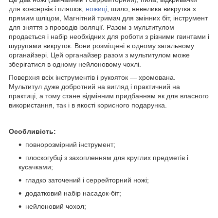
для консервів і пляшок,
ножиці
, шило, невелика викрутка з
прямим шліцом, Магнітний тримач для змінних біт, інструмент
для зняття з проводів ізоляції. Разом з мультитулом
продається і набір необхідних для роботи з різними гвинтами і
шурупами викруток. Вони розміщені в одному загальному
органайзері. Цей органайзер разом з мультитулом може
зберігатися в одному нейлоновому чохлі.
Поверхня всіх інструментів і рукояток — хромована.
Мультитул дуже добротний на вигляд і практичний на
практиці, а тому стане відмінним придбанням як для власного
використання, так і в якості корисного подарунка.
Особливість:
повнорозмірний інструмент;
плоскогубці з захопленням для круглих предметів і
кусачками;
гладко заточений і серрейторний ножі;
додатковий набір насадок-біт;
нейлоновий чохол;