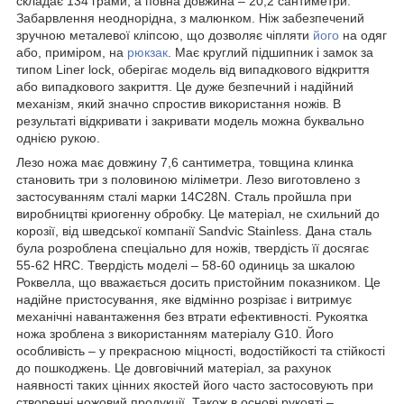
складає 134 грами, а повна довжина – 20,2 сантиметри.
Забарвлення неоднорідна, з малюнком. Ніж забезпечений
зручною металевої кліпсою, що дозволяє чіпляти
його
на одяг
або, приміром, на
рюкзак
. Має круглий підшипник і замок за
типом Liner lock, оберігає модель від випадкового відкриття
або випадкового закриття. Це дуже безпечний і надійний
механізм, який значно спростив використання ножів. В
результаті відкривати і закривати модель можна буквально
однією рукою.
Лезо ножа має довжину 7,6 сантиметра, товщина клинка
становить три з половиною міліметри. Лезо виготовлено з
застосуванням сталі марки 14C28N. Сталь пройшла при
виробництві криогенну обробку. Це матеріал, не схильний до
корозії, від шведської компанії Sandvic Stainless. Дана сталь
була розроблена спеціально для ножів, твердість її досягає
55-62 HRC. Твердість моделі – 58-60 одиниць за шкалою
Роквелла, що вважається досить пристойним показником. Це
надійне пристосування, яке відмінно розрізає і витримує
механічні навантаження без втрати ефективності. Рукоятка
ножа зроблена з використанням матеріалу G10. Його
особливість – у прекрасною міцності, водостійкості та стійкості
до пошкоджень. Це довговічний матеріал, за рахунок
наявності таких цінних якостей його часто застосовують при
створенні ножовий продукції. Також в основі рукояті –