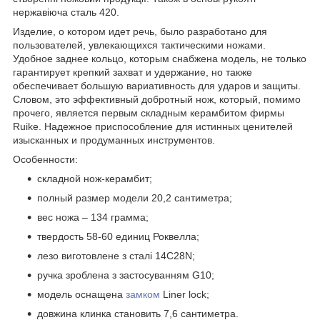
нержавіюча сталь 420.
Изделие, о котором идет речь, было разработано для
пользователей, увлекающихся тактическими ножами.
Удобное заднее кольцо, которым снабжена модель, не только
гарантирует крепкий захват и удержание, но также
обеспечивает большую вариативность для ударов и защиты.
Словом, это эффективный добротный нож, который, помимо
прочего, является первым складным керамбитом фирмы
Ruike. Надежное приспособление для истинных ценителей
изысканных и продуманных инструментов.
Особенности:
складной нож-керамбит;
полный размер модели 20,2 сантиметра;
вес ножа – 134 грамма;
твердость 58-60 единиц Роквелла;
лезо виготовлене з сталі 14C28N;
ручка зроблена з застосуванням G10;
модель оснащена
замком
Liner lock;
довжина клинка становить 7,6 сантиметра.