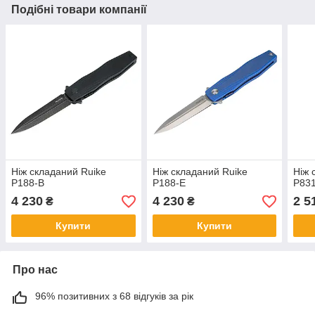
Подібні товари компанії
Ніж складаний Ruike
Ніж складаний Ruike
Ніж 
P188-B
P188-E
P83
4 230
4 230
2 5
₴
₴
Купити
Купити
Про нас
96% позитивних з 68 відгуків за рік