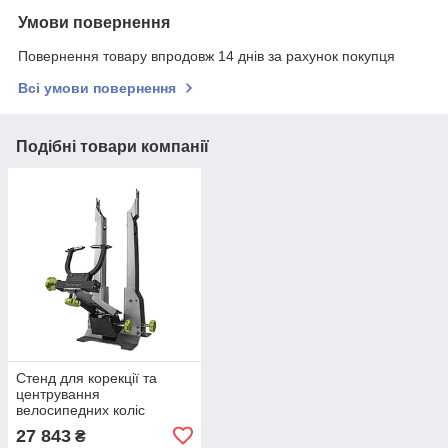
Умови повернення
Повернення товару впродовж 14 днів за рахунок покупця
Всі умови повернення
Подібні товари компанії
Стенд для корекції та
центрування
велосипедних коліс
Birzman Wheel Truing
27 843
₴
Stand Universal