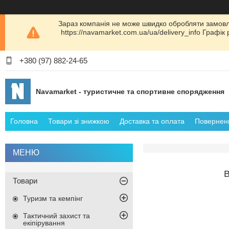
Зараз компанія не може швидко обробляти замовл
https://navamarket.com.ua/ua/delivery_info Графі
+380 (97) 882-24-65
Navamarket - туристичне та спортивне спорядження
Головна
Товари зі знижкою
Доставка та оплата
Поверненн
Товари
Туризм та кемпінг
Тактичний захист та
екіпірування