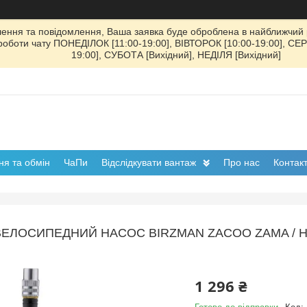
ення та повідомлення, Ваша заявка буде оброблена в найближчий р
к роботи чату ПОНЕДІЛОК [11:00-19:00], ВІВТОРОК [10:00-19:00], СЕ
19:00], СУБОТА [Вихідний], НЕДІЛЯ [Вихідний]
я та обмін
ЧаПи
Відслідкувати вантаж
Про нас
Контак
ВЕЛОСИПЕДНИЙ НАСОС BIRZMAN ZACOO ZAMA / НА
1 296 ₴