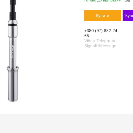
Готово до відправки
Код:
Купити
Куп
+380 (97) 882-24-
65
Viber/ Telegram/
Signal/ iMessage