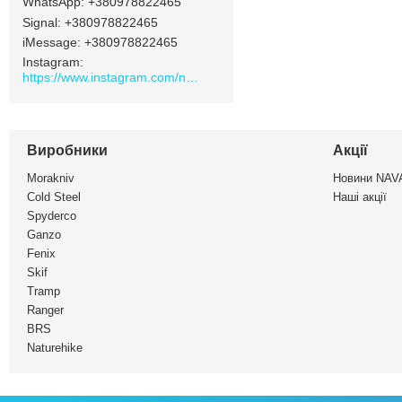
+380978822465
Signal
+380978822465
iMessage
+380978822465
Instagram
https://www.instagram.com/navamarket.com.ua/
Виробники
Акції
Morakniv
Новини NA
Cold Steel
Наші акції
Spyderco
Ganzo
Fenix
Skif
Tramp
Ranger
BRS
Naturehike