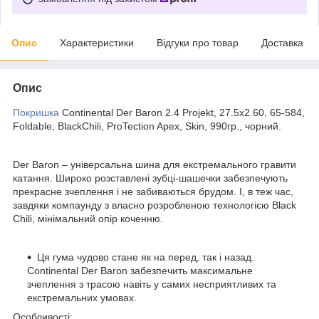
Опис
Характеристики
Відгуки про товар
Доставка
Опис
Покришка
Continental Der Baron 2.4 Projekt, 27.5x2.60, 65-584,
Foldable, BlackChili, ProTection Apex, Skin, 990гр., чорний.
Der Baron – універсальна шина для екстремального гравити
катання. Широко розставлені зубці-шашечки забезпечують
прекрасне зчеплення і не забиваються брудом. І, в теж час,
завдяки компаунду з власно розробленою технологією Black
Chili, мінімальний опір коченню.
Ця гума чудово стане як на перед, так і назад.
Continental Der Baron забезпечить максимальне
зчеплення з трасою навіть у самих несприятливих та
екстремальних умовах.
Особливості: