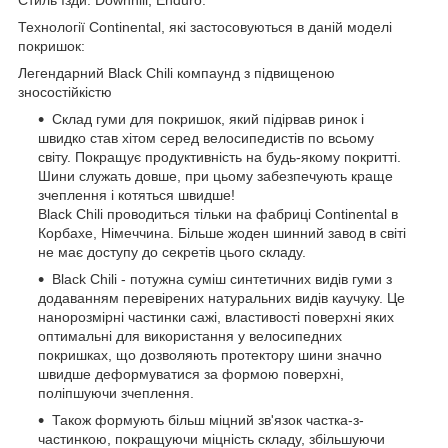
Технології Continental, які застосовуються в даній моделі
покришок:
Легендарний Black Chili компаунд з підвищеною
зносостійкістю
Склад гуми для покришок, який підірвав ринок і
швидко став хітом серед велосипедистів по всьому
світу. Покращує продуктивність на будь-якому покритті.
Шини служать довше, при цьому забезпечують краще
зчеплення і котяться швидше!
Black Chili проводиться тільки на фабриці Continental в
Корбахе, Німеччина. Більше жоден шинний завод в світі
не має доступу до секретів цього складу.
Black Chili - потужна суміш синтетичних видів гуми з
додаванням перевірених натуральних видів каучуку. Це
нанорозмірні частинки сажі, властивості поверхні яких
оптимальні для використання у велосипедних
покришках, що дозволяють протектору шини значно
швидше деформуватися за формою поверхні,
поліпшуючи зчеплення.
Також формують більш міцний зв'язок частка-з-
частинкою, покращуючи міцність складу, збільшуючи