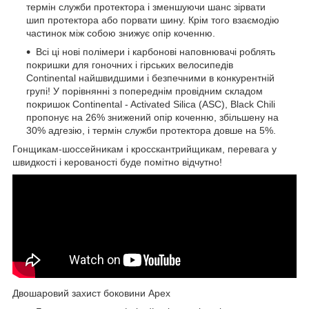
термін служби протектора і зменшуючи шанс зірвати
шип протектора або порвати шину. Крім того взаємодію
частинок між собою знижує опір коченню.
Всі ці нові полімери і карбонові наповнювачі роблять
покришки для гоночних і гірських велосипедів
Continental найшвидшими і безпечними в конкурентній
групі! У порівнянні з попереднім провідним складом
покришок Continental - Activated Silica (ASC), Black Chili
пропонує на 26% знижений опір коченню, збільшену на
30% адгезію, і термін служби протектора довше на 5%.
Гонщикам-шоссейникам і кросскантрийщикам, перевага у
швидкості і керованості буде помітно відчутно!
Двошаровий захист боковини Apex