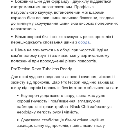
Боковини шин для фрірайду і даунхілу піддаються
екстремальним навантаженням. Профіль з
натурального каучуку, встановлений між шарами
каркаса біля основи шини посилює боковини, зводячи
до мінімуму скручування шини з-за високих поперечних
навантажень.
Більш жорсткі бічні стінки знижують ризик проколів і
перешкоджають сповзання шини з
обода
.
Шина не згинається на ободі при жорсткій їзді на
кам'янистому грунті і залишається у вертикальному
положенні при проходженні різких поворотів.
ProTection Revo Tubeless Ready
Дає шині чудове поєднання легкості кочення, чіпкості і
захисту від проколів. Шар ProTection надійно захищає
шину від порізів і проколів без істотного збільшення ваги
Всупереч додаткового шару, шина має дуже
хороші гнучкість і пом'якшення, згладжуючи
найжорсткіші траси трейла. Black Chili забезпечує
необхідну легкість руху і чіпкість.
Додаткова стабілізація бічної стінки надійно
захищає шину від проколів, навіть якщо тиск у