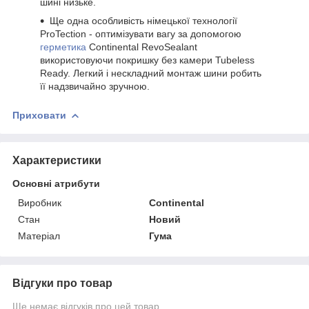
шині низьке.
Ще одна особливість німецької технології
ProTection - оптимізувати вагу за допомогою
герметика
Continental RevoSealant
використовуючи покришку без камери Tubeless
Ready. Легкий і нескладний монтаж шини робить
її надзвичайно зручною.
Приховати
Характеристики
Основні атрибути
Виробник
Continental
Стан
Новий
Матеріал
Гума
Відгуки про товар
Ще немає відгуків про цей товар