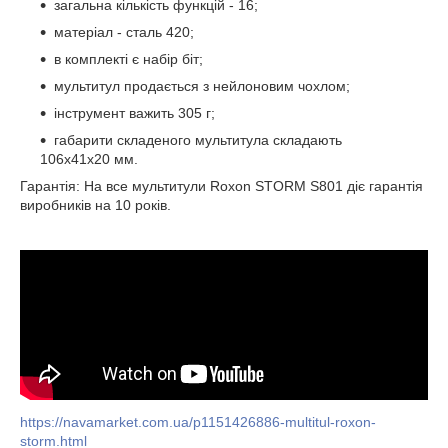
загальна кількість функцій - 16;
матеріал - сталь 420;
в комплекті є набір біт;
мультитул продається з нейлоновим чохлом;
інструмент важить 305 г;
габарити складеного мультитула складають
106х41х20 мм.
Гарантія: На все мультитули Roxon STORM S801 діє гарантія
виробників на 10 років.
https://navamarket.com.ua/p1151426886-multitul-roxon-
storm.html