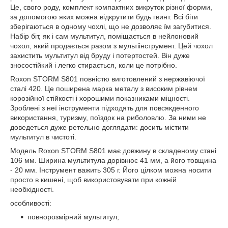
Це, свого роду, комплект компактних викруток різної форми,
за допомогою яких можна відкрутити будь гвинт. Всі біти
зберігаються в одному чохлі, що не дозволяє їм загубитися.
Набір біт, як і сам мультитул, поміщається в нейлоновий
чохол, який продається разом з мультіінструмент. Цей чохол
захистить мультитул від бруду і потертостей. Він дуже
зносостійкий і легко стирається, коли це потрібно.
Roxon STORM S801 повністю виготовлений з нержавіючої
сталі 420. Це поширена марка металу з високим рівнем
корозійної стійкості і хорошими показниками міцності.
Зроблені з неї інструменти підходять для повсякденного
використання, туризму, поїздок на риболовлю. За ними не
доведеться дуже ретельно доглядати: досить містити
мультитул в чистоті.
Модель Roxon STORM S801 має довжину в складеному стані
106 мм. Ширина мультитула дорівнює 41 мм, а його товщина
- 20 мм. Інструмент важить 305 г. Його цілком можна носити
просто в кишені, щоб використовувати при кожній
необхідності.
особливості:
повнорозмірний мультитул;