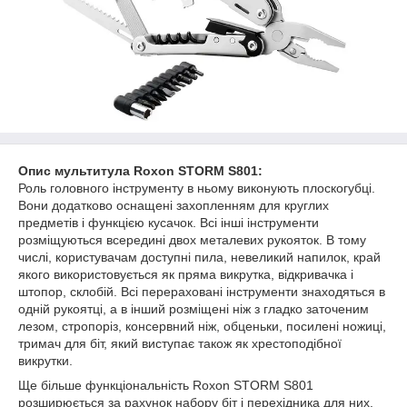
Опис мультитула Roxon STORM S801:
Роль головного інструменту в ньому виконують плоскогубці.
Вони додатково оснащені захопленням для круглих
предметів і функцією кусачок. Всі інші інструменти
розміщуються всередині двох металевих рукояток. В тому
числі, користувачам доступні пила, невеликий напилок, край
якого використовується як пряма викрутка, відкривачка і
штопор, склобій. Всі перераховані інструменти знаходяться в
одній рукоятці, а в інший розміщені ніж з гладко заточеним
лезом, стропоріз, консервний ніж, обценьки, посилені ножиці,
тримач для біт, який виступає також як хрестоподібної
викрутки.
Ще більше функціональність Roxon STORM S801
розширюється за рахунок набору біт і перехідника для них.