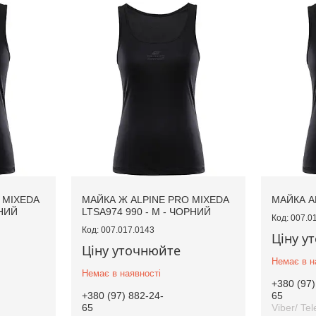
 MIXEDA
МАЙКА Ж ALPINE PRO MIXEDA
МАЙКА A
РНИЙ
LTSA974 990 - M - ЧОРНИЙ
007.0
007.017.0143
Ціну у
Ціну уточнюйте
Немає в н
Немає в наявності
+380 (97)
+380 (97) 882-24-
65
65
Viber/ Te