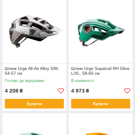
Шлем Urge All-Air Alloy S/M,
Шлем Urge Supatrail RH Olive
54-57 см
L/XL, 58-60 см
Готово до відправки
В наявності
4 208
4 973
₴
₴
Купити
Купити