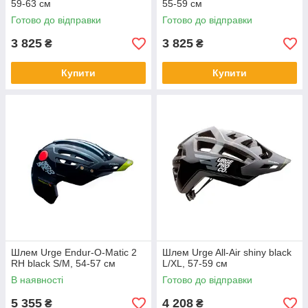
59-63 см
55-59 см
Готово до відправки
Готово до відправки
3 825
3 825
₴
₴
Купити
Купити
Шлем Urge Endur-O-Matic 2
Шлем Urge All-Air shiny black
RH black S/M, 54-57 см
L/XL, 57-59 см
В наявності
Готово до відправки
5 355
4 208
₴
₴