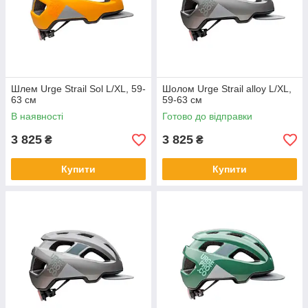
Шлем Urge Strail Sol L/XL, 59-
Шолом Urge Strail alloy L/XL,
63 см
59-63 см
В наявності
Готово до відправки
3 825
3 825
₴
₴
Купити
Купити