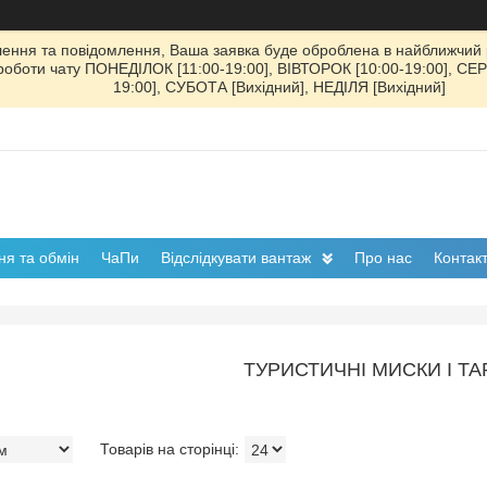
ення та повідомлення, Ваша заявка буде оброблена в найближчий р
к роботи чату ПОНЕДІЛОК [11:00-19:00], ВІВТОРОК [10:00-19:00], СЕ
19:00], СУБОТА [Вихідний], НЕДІЛЯ [Вихідний]
я та обмін
ЧаПи
Відслідкувати вантаж
Про нас
Контак
ТУРИСТИЧНІ МИСКИ І ТА