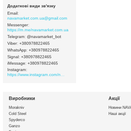
navamarket.com.ua@gmail.com
https://m.me/navamarket.com.ua
@navamarket_bot
+380978822465
+380978822465
Signal
+380978822465
iMessage
+380978822465
Instagram
https://www.instagram.com/navamarket.com.ua/
Виробники
Акції
Morakniv
Новини NA
Cold Steel
Наші акції
Spyderco
Ganzo