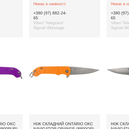
Немає в наявності
Немає в н
+380 (97) 882-24-
+380 (97)
65
65
Viber/ Telegram/
Viber/ Te
Signal/ iMessage
Signal/ i
RIO OKC
НІЖ СКЛАДНИЙ ONTARIO OKC
НІЖ СКЛ
8900PUR)
NAVIGATOR ORANGE (8900OR)
NAVIGAT