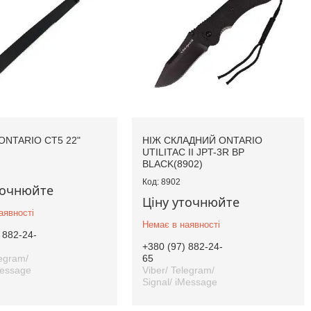
ONTARIO CT5 22"
НІЖ СКЛАДНИЙ ONTARIO
UTILITAC II JPT-3R BP
BLACK(8902)
8902
точнюйте
Ціну уточнюйте
аявності
Немає в наявності
 882-24-
+380 (97) 882-24-
legram/
65
Message
Viber/ Telegram/
Signal/ iMessage