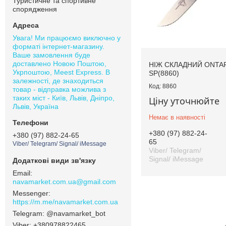
Туристичне та спортивне
спорядження
Увага! Ми працюємо виключно у
форматі інтернет-магазину.
Ваше замовлення буде
доставлено Новою Поштою,
НІЖ СКЛАДНИЙ ONTARI
Укрпоштою, Meest Express. В
SP(8860)
залежності, де знаходиться
8860
товар - відправка можлива з
таких міст - Київ, Львів, Дніпро,
Ціну уточнюйте
Львів, Україна
Немає в наявності
+380 (97) 882-24-
+380 (97) 882-24-65
65
Viber/ Telegram/ Signal/ iMessage
Viber/ Telegram/
Signal/ iMessage
navamarket.com.ua@gmail.com
https://m.me/navamarket.com.ua
@navamarket_bot
+380978822465