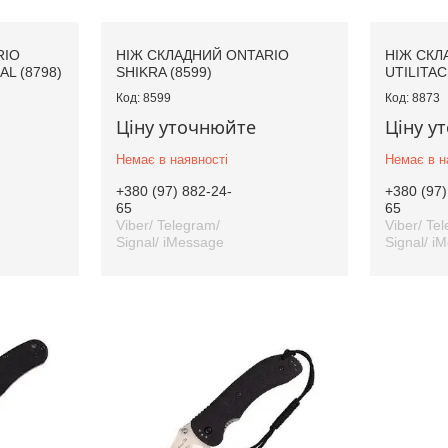
RIO
НІЖ СКЛАДНИЙ ONTARIO
НІЖ СКЛ
L (8798)
SHIKRA (8599)
UTILITAC
8599
8873
Ціну уточнюйте
Ціну у
Немає в наявності
Немає в н
+380 (97) 882-24-
+380 (97)
65
65
Viber/ Telegram/
Viber/ Te
Signal/ iMessage
Signal/ i