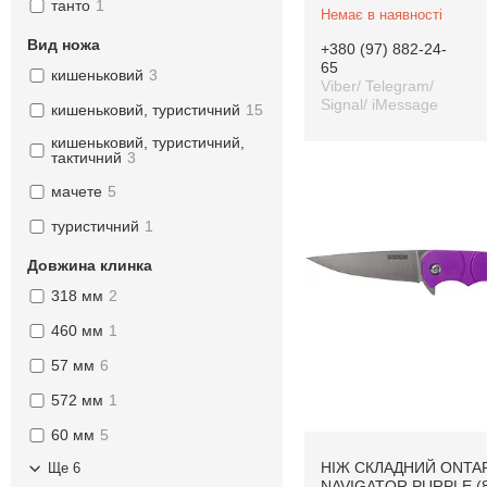
танто
1
Немає в наявності
Вид ножа
+380 (97) 882-24-
65
кишеньковий
3
Viber/ Telegram/
Signal/ iMessage
кишеньковий, туристичний
15
кишеньковий, туристичний,
тактичний
3
мачете
5
туристичний
1
Довжина клинка
318 мм
2
460 мм
1
57 мм
6
572 мм
1
60 мм
5
НІЖ СКЛАДНИЙ ONTA
Ще 6
NAVIGATOR PURPLE (