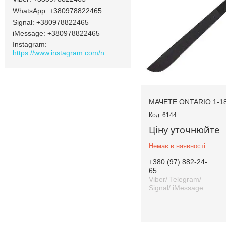
+380978822465
Signal
+380978822465
iMessage
+380978822465
Instagram
https://www.instagram.com/navamarket.com.ua/
МАЧЕТЕ ONTARIO 1-18
6144
Ціну уточнюйте
Немає в наявності
+380 (97) 882-24-
65
Viber/ Telegram/
Signal/ iMessage